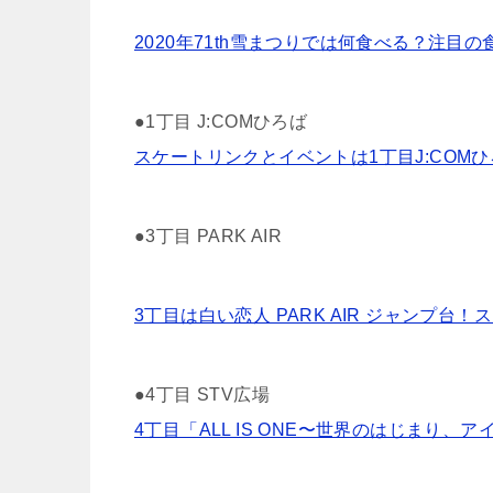
2020年71th雪まつりでは何食べる？注目
●1丁目 J:COMひろば
スケートリンクとイベントは1丁目J:COMひろ
●3丁目 PARK AIR
3丁目は白い恋人 PARK AIR ジャンプ台！
●4丁目 STV広場
4丁目「ALL IS ONE〜世界のはじまり、ア