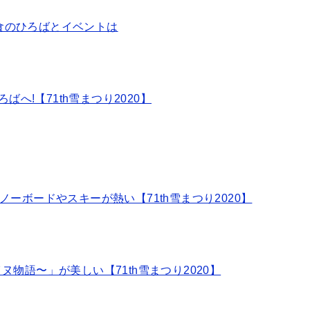
の食のひろばとイベントは
ばへ!【71th雪まつり2020】
スノーボードやスキーが熱い【71th雪まつり2020】
イヌ物語〜」が美しい【71th雪まつり2020】