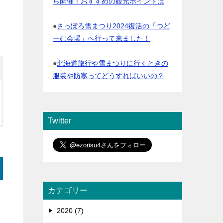
ら開催！おすすめの観光ポイントは
●
さっぽろ雪まつり2024復活の「つど
ーむ会場」へ行って来ました！
●
北海道旅行や雪まつりに行くときの
服装や防寒ってどうすればいいの？
Twitter
カテゴリー
2020 (7)