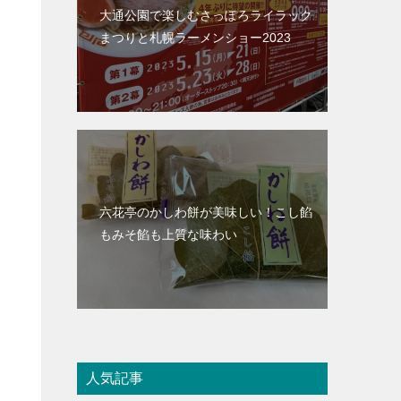
大通公園で楽しむさっぽろライラック
まつりと札幌ラーメンショー2023
六花亭のかしわ餅が美味しい！こし餡
もみそ餡も上質な味わい
人気記事