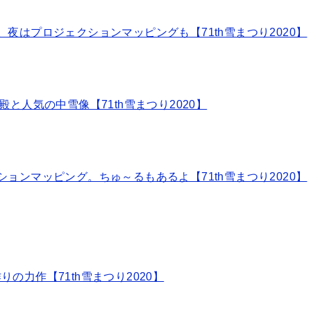
夜はプロジェクションマッピングも【71th雪まつり2020】
と人気の中雪像【71th雪まつり2020】
ョンマッピング。ちゅ～るもあるよ【71th雪まつり2020】
力作【71th雪まつり2020】