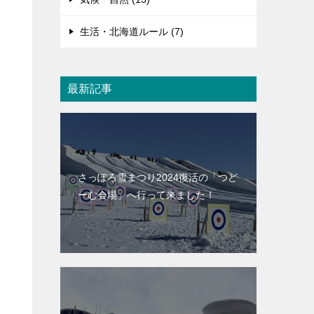
生活・北海道ルール (7)
最新記事
さっぽろ雪まつり2024復活の「つど
ーむ会場」へ行って来ました！