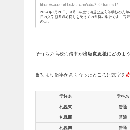
https://sapporolifestyle.com/edu/2024baritsu1/
2024年1月26日、令和6年度北海道公立高等学校の入
日の入学願書締め切りを受けての当初の集計です。石狩学
の出 …
それらの高校の倍率が
出願変更後にどのよ
当初より倍率が高くなったところは数字を
学校名
学科名
札幌東
普通
札幌西
普通
札幌南
普通