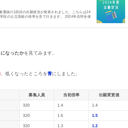
学者選抜の1回目の出願状況が発表されました。こちらは24
区の公立高校の倍率を見て行きます。 2024年石狩全体
うになったか
を見てみます。
赤
、低くなったところを
青
にしました。
募集人員
当初倍率
出願変更後
320
1.4
1.4
320
1.6
1.5
320
1.3
1.2