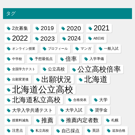
タグ
2021
2020
2019
2次募集
2022
2023
2024
AB日程
マンガ
一般入試
オンライン授業
プロフィール
倍率
予想最低点
入学準備
中学校
公立高校倍率
公立高校
全国学力テスト
出願状況
北海道
出願変更後
北海道公立高校
北海道私立高校
大学
合格発表
大学入学共通テスト
大学入試
奨学金
推薦
推薦内定者数
札幌
授業料減免
自己採点
注意点
英語
私立高校
追加合格