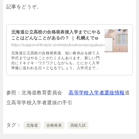
記事をどうぞ。
北海道公立高校の合格発表後入学までにやる
ことはどんなことがあるの？ ｜ 札幌えでゅ
https://sapporolifestyle.com/edu/koukounyuugakujunbi/
北海道公立高校の合格発表後、短い春休みを経て入
学式まではやることがたくさんあります。新しい門
出にドキドキ・ワクワクしながらも、とにかく入学
準備に追われる日々となるでしょう。入学式までに
やることとは？ 自己採点と予想最低点 …
参照：北海道教育委員会
高等学校入学者選抜情報
道
立高等学校入学者選抜の手引
タグ
北海道
合格発表
高校入試