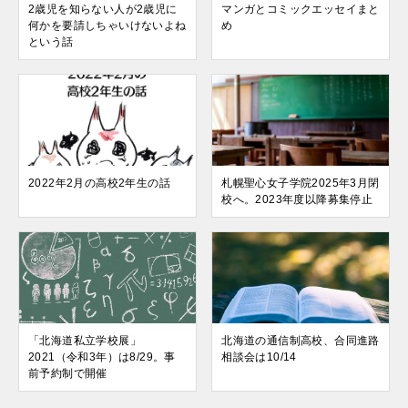
2歳児を知らない人が2歳児に
マンガとコミックエッセイまと
何かを要請しちゃいけないよね
め
という話
2022年2月の高校2年生の話
札幌聖心女子学院2025年3月閉
校へ。2023年度以降募集停止
「北海道私立学校展」
北海道の通信制高校、合同進路
2021（令和3年）は8/29。事
相談会は10/14
前予約制で開催