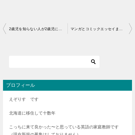
投
2歳児を知らない人が2歳児に何かを要請しちゃいけないよねという話
マンガとコミックエッセイまとめ
稿
ナ
ビ
ゲ
ー
シ
プロフィール
ョ
えぞりす です
ン
北海道に移住して十数年
こっちに来て良かった〜と思っている英語の家庭教師です
（現在新規の募集はしておりません）