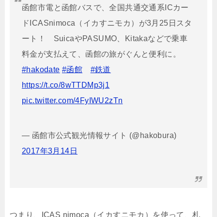
函館市電と函館バスで、全国共通交通系ICカー
ドICASnimoca（イカすニモカ）が3月25日スタ
ート！ SuicaやPASUMO、Kitakaなどで乗車
料金が支払えて、函館の旅がぐんと便利に。
#hakodate
#函館
#鉄道
https://t.co/8wTTDMp3j1
pic.twitter.com/4FyIWU2zTn
— 函館市公式観光情報サイト (@hakobura)
2017年3月14日
つまり、ICAS nimoca（イカすニモカ）を使って、札