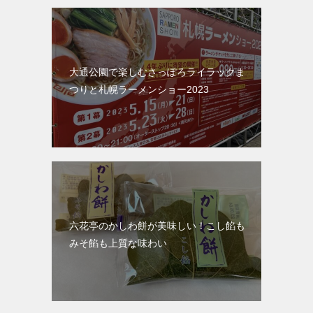
大通公園で楽しむさっぽろライラックま
つりと札幌ラーメンショー2023
六花亭のかしわ餅が美味しい！こし餡も
みそ餡も上質な味わい