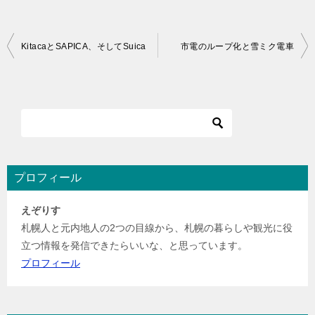
投
KitacaとSAPICA、そしてSuica
市電のループ化と雪ミク電車
稿
ナ
ビ
ゲ
ー
シ
プロフィール
ョ
えぞりす
ン
札幌人と元内地人の2つの目線から、札幌の暮らしや観光に役
立つ情報を発信できたらいいな、と思っています。
プロフィール