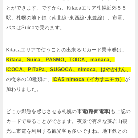
とができます。ですから、Kitacaエリア札幌近郊５５
駅、札幌の地下鉄（南北線･東西線･東豊線）、市電、
バスはSuicaで乗れます。
Kitacaエリアで使うことの出来るICカード乗車券は、
Kitaca、Suica、PASMO、TOICA、manaca、
ICOCA、PiTaPa、SUGOCA、nimoca、はやかけん、
の従来の10種類に、
ICAS nimoca（イカすニモカ）
が
加わりました。
どこか郷愁を感じさせる札幌の
市電(路面電車)
も上記の
カードで乗ることができます。夜景で有名な藻岩山観
光に市電を利用する観光客も多いですね。地下鉄との